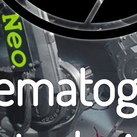
Ciné
ematog