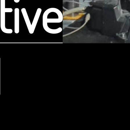
tive
d