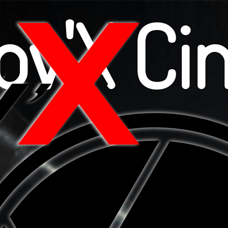
ov'X C
Accu