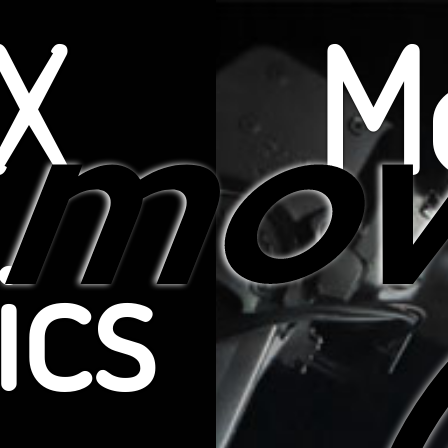
X
M
ics