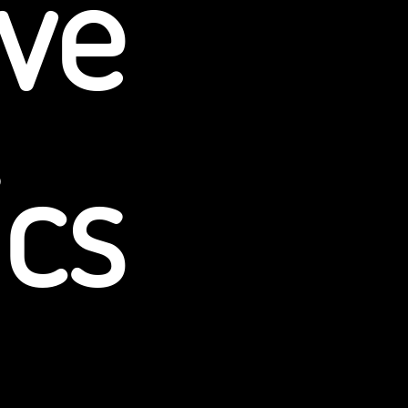
ive
Part
ics